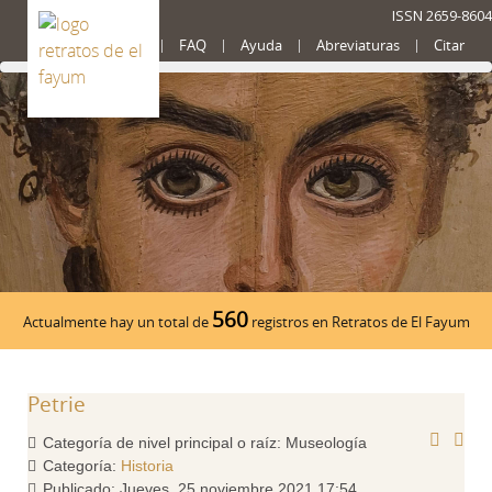
ISSN 2659-8604
Presentación
FAQ
Ayuda
Abreviaturas
Citar
560
Actualmente hay un total de
registros en Retratos de El Fayum
Petrie
Categoría de nivel principal o raíz:
Museología
Categoría:
Historia
Publicado: Jueves, 25 noviembre 2021 17:54