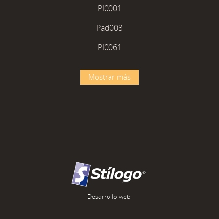
PI0001
Pad003
PI0061
Mostrar más
Desarrollo web