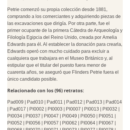
Petrie comenzó su propia colección desde 1881,
comprando a los comerciantes y adquiriendo piezas de
las excavaciones que dirigía. Por otra parte, fue el
primer ocupante de la primera Cátedra de Arqueología y
Filología Egipcia del Reino Unido, creada por
Amelia
Edwards para él. Al establecer la donación para crearla,
Edwards operó con mucho cuidado para excluir a
cualquiera que trabajara en el Museo Británico y, al
estipular que el titular del puesto fuera menor de
cuarenta años, se aseguró que Flinders Petrie fuera el
único candidato posible.
Relacionado con los (96) retratos:
Pad009 | Pad010 | Pad011 | Pad012 | Pad013 | Pad014
| Pad017 | PI0002 | PI0003 | PI0007 | PI0013 | PI0032 |
PI0034 | PI0037 | PI0047 | PI0049 | PI0050 | PI0051 |
PI0052 | PI0056 | PI0057 | PI0062 | PI0064 | PI0067 |
PI0068 | PI0070 | PI0071 | PI0073 | PI0077 | PI0078 |