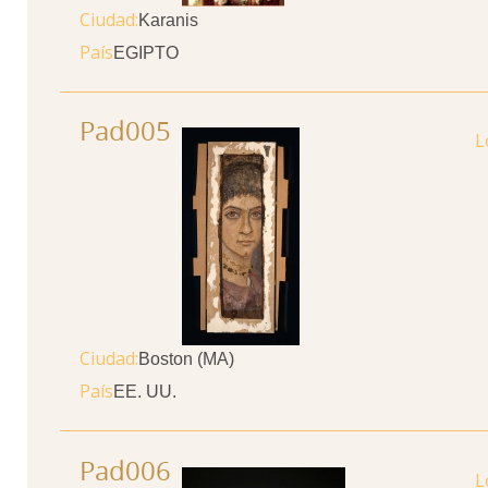
Ciudad
Karanis
País
EGIPTO
Pad005
Ciudad
Boston (MA)
País
EE. UU.
Pad006