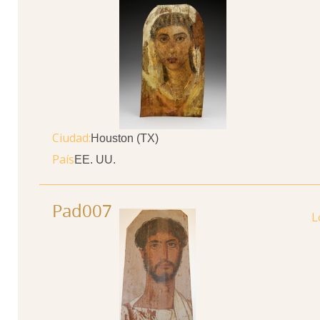
Ciudad
Houston (TX)
País
EE. UU.
Pad007