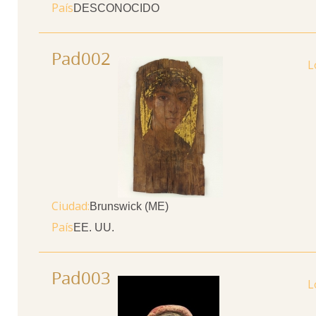
País
DESCONOCIDO
Pad002
Ciudad
Brunswick (ME)
País
EE. UU.
Pad003