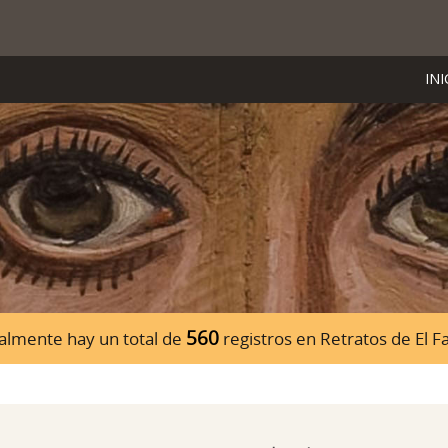
INI
560
almente hay un total de
registros en Retratos de El 