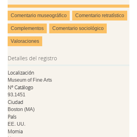
Comentario museográfico
Comentario retratístico
Complementos
Comentario sociológico
Valoraciones
Detalles del registro
Localización
Museum of Fine Arts
Nº Catálogo
93.1451
Ciudad
Boston (MA)
País
EE. UU.
Momia