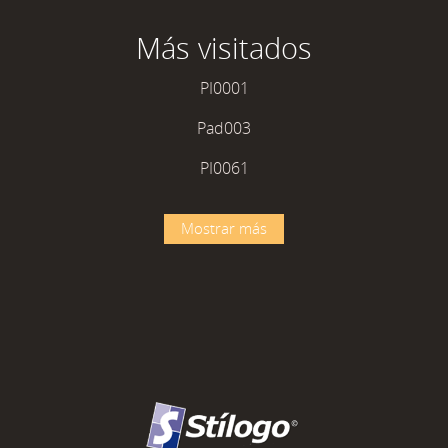
Más visitados
PI0001
Pad003
PI0061
Mostrar más