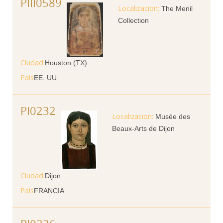
PIII0589
The Menil
Collection
Ciudad
Houston (TX)
País
EE. UU.
PI0232
Musée des
Beaux-Arts de Dijon
Ciudad
Dijon
País
FRANCIA