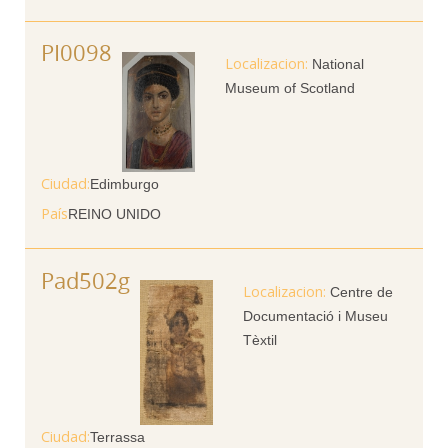
PI0098
National
Museum of Scotland
Ciudad
Edimburgo
País
REINO UNIDO
Pad502g
Centre de
Documentació i Museu
Tèxtil
Ciudad
Terrassa