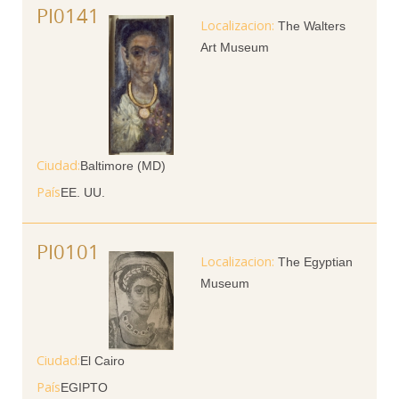
PI0141
The Walters
Art Museum
Ciudad
Baltimore (MD)
País
EE. UU.
PI0101
The Egyptian
Museum
Ciudad
El Cairo
País
EGIPTO