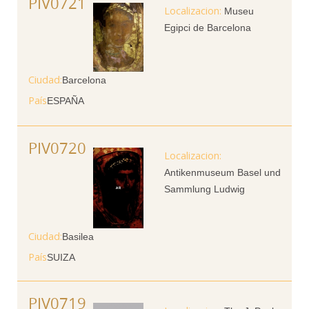
PIV0721
Museu
Egipci de Barcelona
Ciudad
Barcelona
País
ESPAÑA
PIV0720
Antikenmuseum Basel und
Sammlung Ludwig
Ciudad
Basilea
País
SUIZA
PIV0719