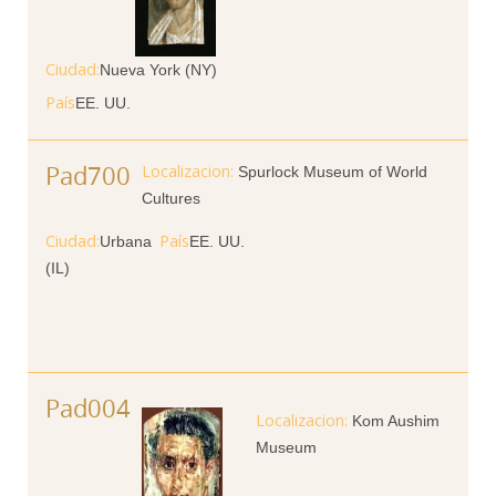
Ciudad
Nueva York (NY)
País
EE. UU.
Pad700
Spurlock Museum of World
Cultures
Ciudad
País
Urbana
EE. UU.
(IL)
Pad004
Kom Aushim
Museum