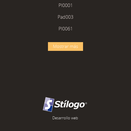
PI0001
Pad003
PI0061
Mostrar más
Desarrollo web