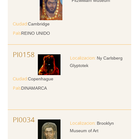
Fitzwilliam Museum
Ciudad
Cambridge
País
REINO UNIDO
PI0158
Ny Carlsberg
Glyptotek
Ciudad
Copenhague
País
DINAMARCA
PI0034
Brooklyn
Museum of Art