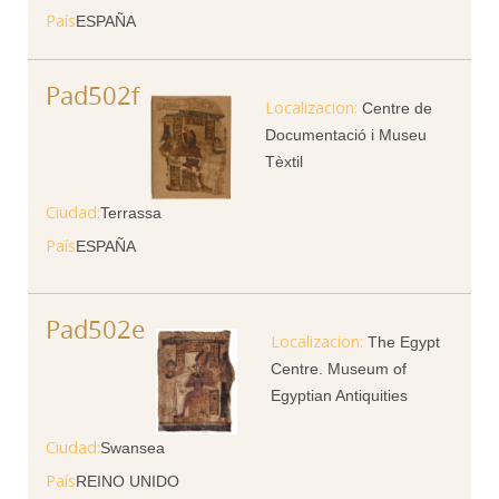
País
ESPAÑA
Pad502f
Centre de
Documentació i Museu
Tèxtil
Ciudad
Terrassa
País
ESPAÑA
Pad502e
The Egypt
Centre. Museum of
Egyptian Antiquities
Ciudad
Swansea
País
REINO UNIDO