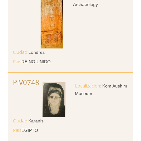
Archaeology
Ciudad
Londres
País
REINO UNIDO
PIV0748
Kom Aushim
Museum
Ciudad
Karanis
País
EGIPTO