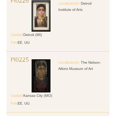
PI0226
Detroit
Institute of Arts
Ciudad
Detroit (MI)
País
EE. UU.
PI0225
The Nelson-
Atkins Museum of Art
Ciudad
Kansas City (MO)
País
EE. UU.