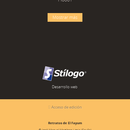
Mostrar más
Desarrollo web
Acceso de edición
Retratos de El Fayum
© José Manuel Martínez Limia (Sevilla)