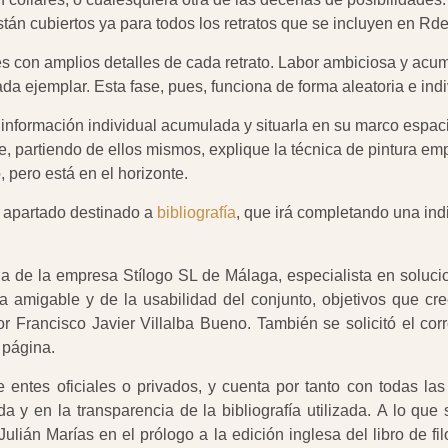
stán cubiertos ya para todos los retratos que se incluyen en Rde
es con amplios detalles de cada retrato. Labor ambiciosa y acum
da ejemplar. Esta fase, pues, funciona de forma aleatoria e indi
nformación individual acumulada y situarla en su marco espacial 
ue, partiendo de ellos mismos, explique la técnica de pintura e
 pero está en el horizonte.
l apartado destinado a
bibliografía
,
que irá completando una ind
uda de la empresa Stílogo SL de Málaga, especialista en solu
ra amigable y de la usabilidad del conjunto, objetivos que cr
or Francisco Javier Villalba Bueno. También se
solicitó el c
 página.
 entes oficiales o privados, y cuenta por tanto con todas las
a y en la transparencia de la bibliografía utilizada. A lo que 
 Julián Marías en el prólogo a la edición inglesa del libro de f