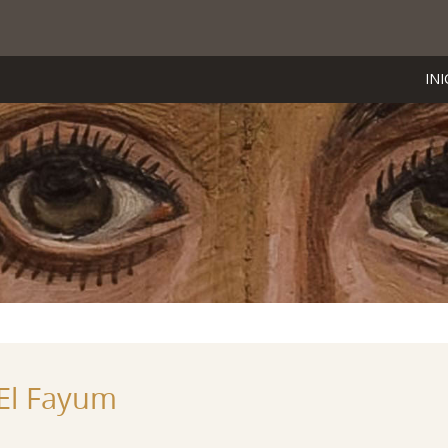
INI
 El Fayum