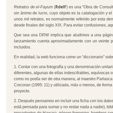
RdelF
Retratos de el-Fayum
(
) es una “Obra de Consult
sin ánimo de lucro, cuyo objeto es la catalogación y 
unos mil retratos, es normalmente referido por esta de
desde finales del siglo XIX. Para evitar confusiones, a
Que sea una DRW implica que aludimos a una página 
lanzamiento cuenta aproximadamente con un veinte por 
incluidos.
En realidad, la web funciona como un “diccionario” sobr
1. Contar con una fotografía y una denominación unitari
diferentes, algunas de ellas indescifrables, equívocas
como no podía ser de otra manera, al maestro Parlasca
Corcoran (1995: 11) y utilizada, más o menos, de forma
proyecto.
2. Después pensamos en incluir una ficha con los datos 
está pensada para sumar y no restar nada a nadie), bibl
procedentes de Hawara, género femenino, hombres con co