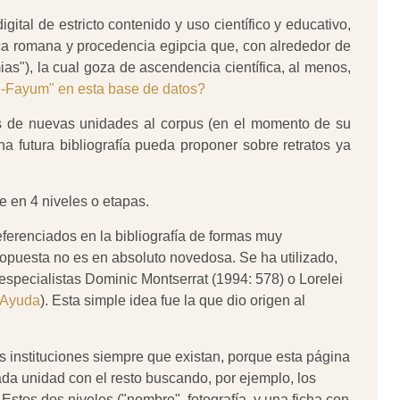
ital de estricto contenido y uso científico y educativo,
oca romana y procedencia egipcia que, con alrededor de
as"), la cual goza de ascendencia científica, al menos,
el-Fayum" en esta base de datos?
s de nuevas unidades al corpus (en el momento de su
a futura bibliografía pueda proponer sobre retratos ya
e en 4 niveles o etapas.
eferenciados en la bibliografía de formas muy
ropuesta no es en absoluto novedosa. Se ha utilizado,
specialistas Dominic Montserrat (1994: 578) o Lorelei
Ayuda
). Esta simple idea fue la que dio origen al
as instituciones siempre que existan, porque esta página
cada unidad con el resto buscando, por ejemplo, los
stos dos niveles ("nombre", fotografía, y una ficha con