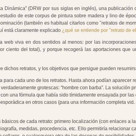
a Dinámica” (DRW por sus siglas en inglés), una publicación dig
el estudio de este corpus de pintura sobre madera y lino de ép
nominación (también es habitual citarlos como "retratos de momi
quí está claramente explicado
¿qué se entiende por "retrato de 
web viva en dos sentidos al menos: por las incorporacione
ciento del total), y porque recogerá las aportaciones que un
e dichos retratos, y los objetivos que persigue pueden resumirs
a para cada uno de los retratos. Hasta ahora podían aparecer r
 o verdaderamente grotescas: “hombre con barba”. La solución p
 con una fórmula que había sido tímidamente ensayada por las e
 esporádica en otros casos (para una información completa vid.
básicos de cada retrato: primero localización (con enlaces a l
iografía, medidas, procedencia, etc. Ello permitiría relacionar 
llares, o cualesquiera otra de las decenas de posibilidades. E