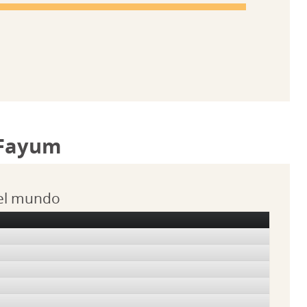
 Fayum
 el mundo