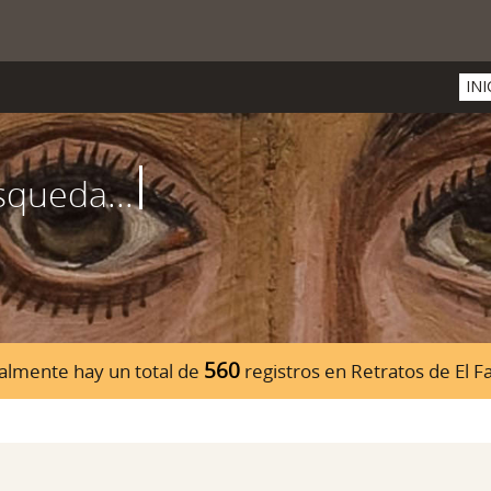
INI
560
almente hay un total de
registros en Retratos de El 