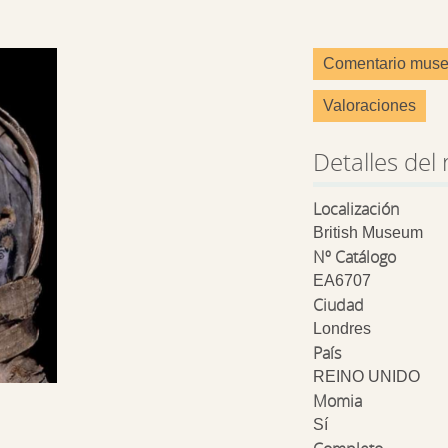
Comentario muse
Valoraciones
Detalles del 
Localización
British Museum
Nº Catálogo
EA6707
Ciudad
Londres
País
REINO UNIDO
Momia
Sí