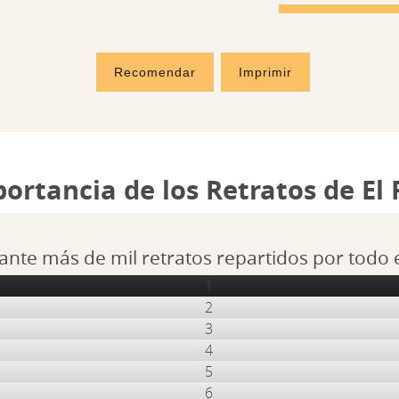
Recomendar
Imprimir
portancia de los Retratos de El
ante más de mil retratos repartidos por todo
1
2
3
4
5
6