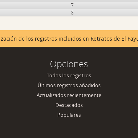
7
8
zación de los registros incluidos en Retratos de El F
Opciones
Todos los registros
Últimos registros añadidos
Actualizados recientemente
Destacados
Populares