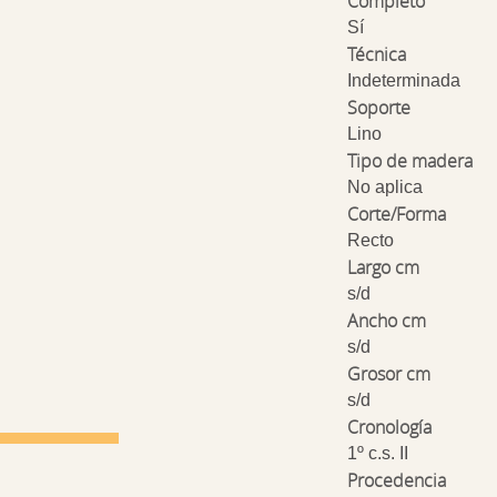
Completo
Sí
Técnica
Indeterminada
Soporte
Lino
Tipo de madera
No aplica
Corte/Forma
Recto
Largo cm
s/d
Ancho cm
s/d
Grosor cm
s/d
Cronología
1º c.s. II
Procedencia