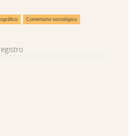
ográfico
Comentario sociológico
registro