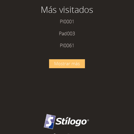
Más visitados
PI0001
Pad003
PI0061
Mostrar más