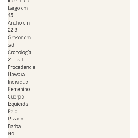
Indefinible
Largo cm
45
Ancho cm
22.3
Grosor cm
s/d
Cronología
2º c.s. II
Procedencia
Hawara
Individuo
Femenino
Cuerpo
Izquierda
Pelo
Rizado
Barba
No