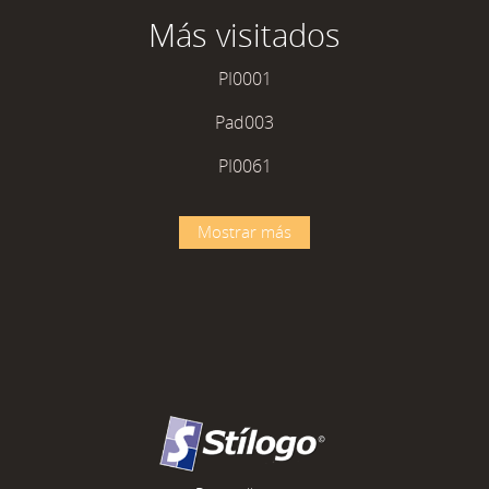
Más visitados
PI0001
Pad003
PI0061
Mostrar más