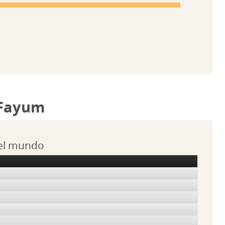
 Fayum
 el mundo