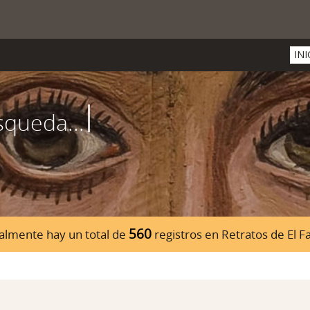
INI
560
almente hay un total de
registros en Retratos de El 