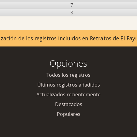
7
8
zación de los registros incluidos en Retratos de El F
Opciones
Todos los registros
Últimos registros añadidos
Actualizados recientemente
Destacados
Populares