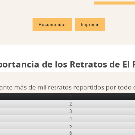
Recomendar
Imprimir
portancia de los Retratos de El
ante más de mil retratos repartidos por todo
1
2
3
4
5
6