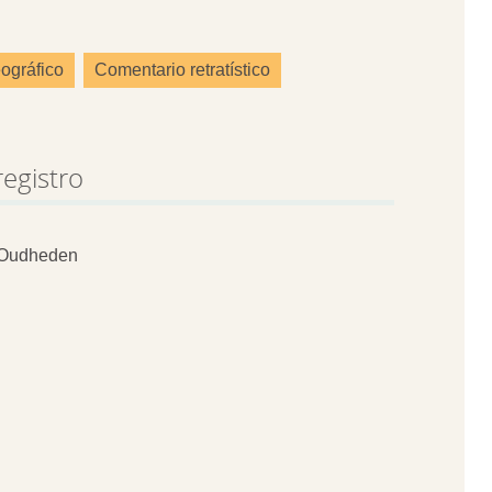
ográfico
Comentario retratístico
registro
 Oudheden