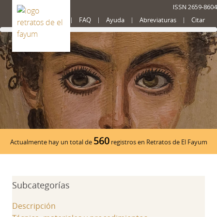
ISSN 2659-8604
Presentación
FAQ
Ayuda
Abreviaturas
Citar
560
Actualmente hay un total de
registros en Retratos de El Fayum
Subcategorías
Descripción