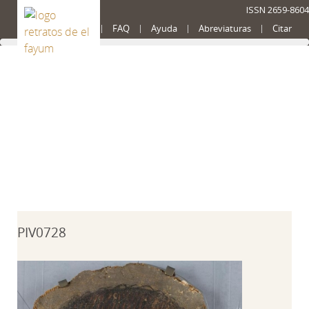
ISSN 2659-8604
Presentación
FAQ
Ayuda
Abreviaturas
Citar
Búsqueda avanzada
PIV0728