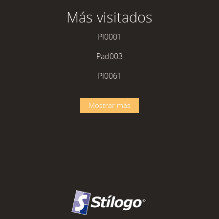
Más visitados
PI0001
Pad003
PI0061
Mostrar más