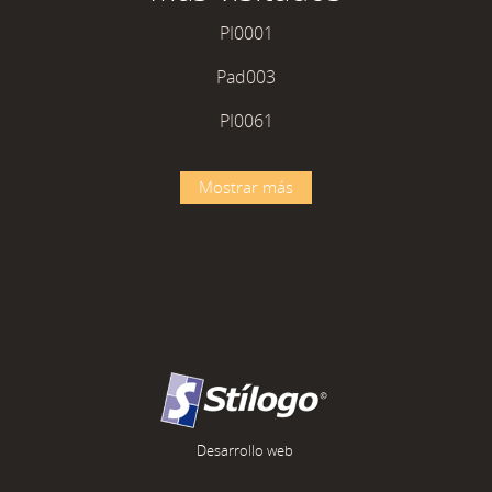
PI0001
Pad003
PI0061
Mostrar más
Desarrollo web