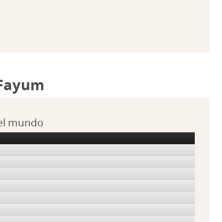
 Fayum
 el mundo