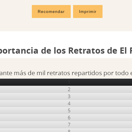
Recomendar
Imprimir
portancia de los Retratos de El
ante más de mil retratos repartidos por todo
1
2
3
4
5
6
7
8