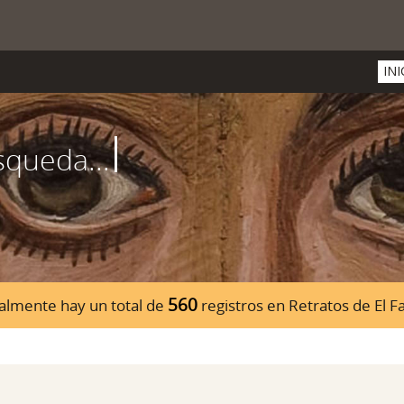
INI
560
almente hay un total de
registros en Retratos de El 