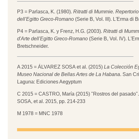
P3 = Parlasca, K. (1980).
Ritratti di Mummie. Repertorio
dell'Egitto Greco-Romano
(Serie B, Vol. III). L'Erma di 
P4 = Parlasca, K. y Frenz, H.G. (2003).
Ritratti di Mumm
d'Arte dell'Egitto Greco-Romano
(Serie B, Vol. IV). L'Er
Bretschneider.
A 2015 = ÁLVAREZ SOSA et al. (2015)
La Colección Eg
Museo Nacional de Bellas Artes de La Habana
. San Cr
Laguna: Ediciones Aegyptum
C 2015 = CASTRO, María (2015) "Rostros del pasado
SOSA, et al. 2015, pp. 214-233
M 1978 = MNC 1978