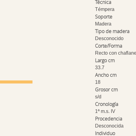
Técnica
Témpera
Soporte
Madera
Tipo de madera
Desconocido
Corte/Forma
Recto con chaflan
Largo cm
33.7
Ancho cm
18
Grosor cm
s/d
Cronología
1ª m.s. IV
Procedencia
Desconocida
Individuo