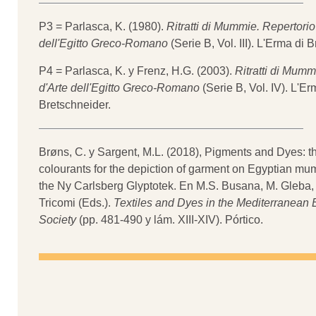
P3 = Parlasca, K. (1980).
Ritratti di Mummie. Repertorio
dell'Egitto Greco-Romano
(Serie B, Vol. III). L'Erma di 
P4 = Parlasca, K. y Frenz, H.G. (2003).
Ritratti di Mumm
d'Arte dell'Egitto Greco-Romano
(Serie B, Vol. IV). L'Er
Bretschneider.
Brøns, C. y Sargent, M.L. (2018), Pigments and Dyes: t
colourants for the depiction of garment on Egyptian mum
the Ny Carlsberg Glyptotek. En M.S. Busana, M. Gleba, 
Tricomi (Eds.).
Textiles and Dyes in the Mediterranea
Society
(pp. 481-490 y lám. XIII-XIV). Pórtico.