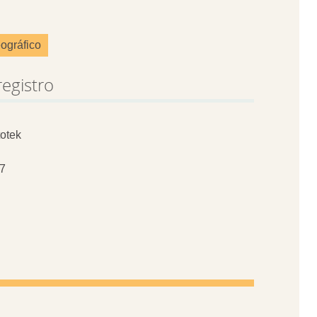
ográfico
registro
otek
7