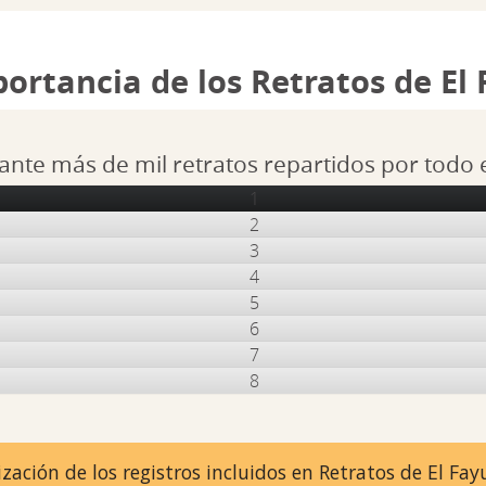
portancia de los Retratos de El
ante más de mil retratos repartidos por todo
1
2
3
4
5
6
7
8
zación de los registros incluidos en Retratos de El F