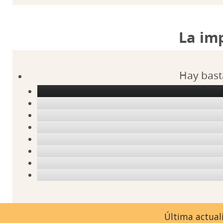
La im
Hay bast
Última actuali