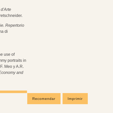
 d'Arte
Bretschneider.
ie. Repertorio
ma di
he use of
my portraits in
F. Meo y A.R.
n Economy and
Recomendar
Imprimir