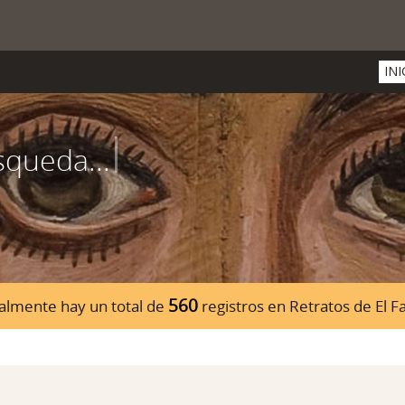
INI
560
almente hay un total de
registros en Retratos de El 