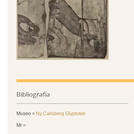
Bibliografía
Museo =
Ny Carlsberg Glyptotek
Mr =