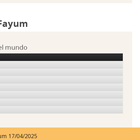
 Fayum
 el mundo
ayum 17/04/2025