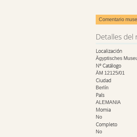
Comentario muse
Detalles del 
Localización
Ägyptisches Muse
Nº Catálogo
ÄM 12125/01
Ciudad
Berlín
País
ALEMANIA
Momia
No
Completo
No