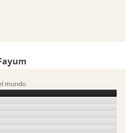
 Fayum
 el mundo