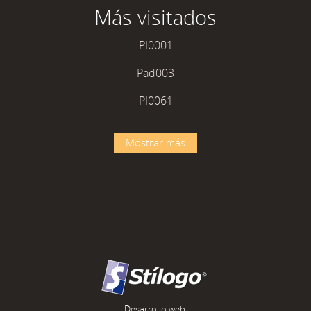
Más visitados
PI0001
Pad003
PI0061
Mostrar más
Desarrollo web