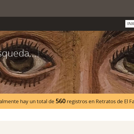
INI
560
almente hay un total de
registros en Retratos de El 