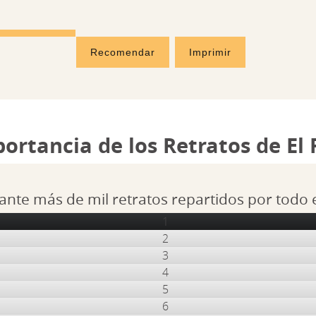
Recomendar
Imprimir
portancia de los Retratos de El
ante más de mil retratos repartidos por todo
1
2
3
4
5
6