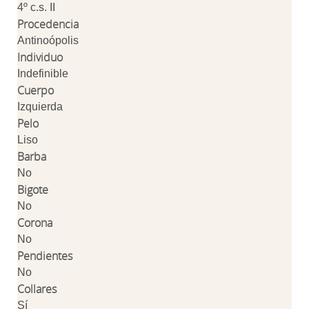
4º c.s. II
Procedencia
Antinoópolis
Individuo
Indefinible
Cuerpo
Izquierda
Pelo
Liso
Barba
No
Bigote
No
Corona
No
Pendientes
No
Collares
Sí