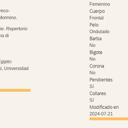
Femenino
Cuerpo
reco-
 Mormino.
Frontal
Pelo
ie. Repertorio
Ondulado
ma di
Barba
No
Bigote
No
gipto:
Corona
al, Universidad
No
Pendientes
Sí
Collares
Sí
Modificado en
2024-07-21