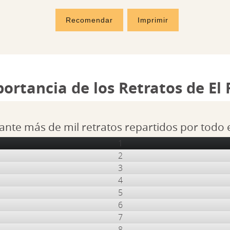
Recomendar
Imprimir
portancia de los Retratos de El
ante más de mil retratos repartidos por todo
1
2
3
4
5
6
7
8