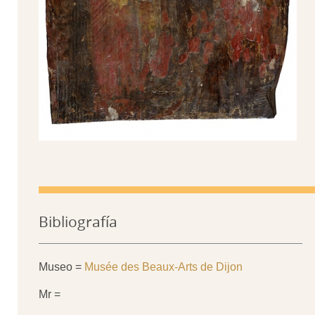
Bibliografía
Museo =
Musée des Beaux-Arts de Dijon
Mr =