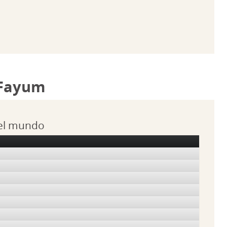
 Fayum
 el mundo