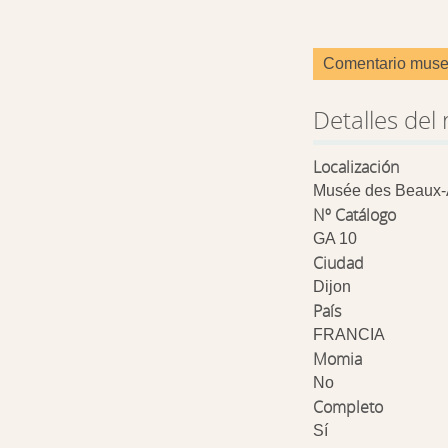
Comentario muse
Detalles del 
Localización
Musée des Beaux-A
Nº Catálogo
GA 10
Ciudad
Dijon
País
FRANCIA
Momia
No
Completo
Sí