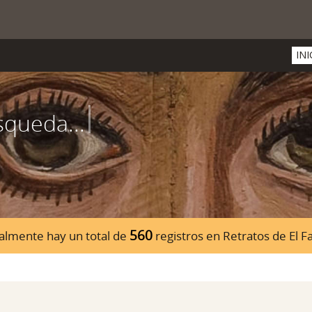
INI
560
almente hay un total de
registros en Retratos de El 