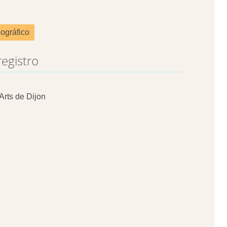
ográfico
registro
rts de Dijon