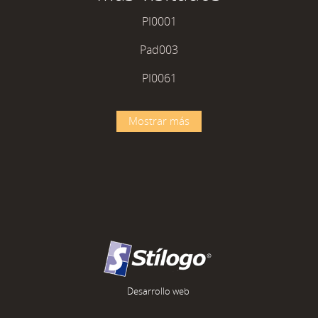
PI0001
Pad003
PI0061
Mostrar más
Desarrollo web