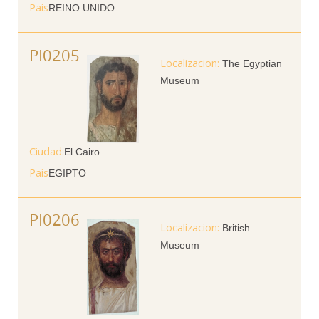
País
REINO UNIDO
PI0205
The Egyptian
Museum
Ciudad
El Cairo
País
EGIPTO
PI0206
British
Museum