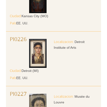
Ciudad
Kansas City (MO)
País
EE. UU.
PI0226
Detroit
Institute of Arts
Ciudad
Detroit (MI)
País
EE. UU.
PI0227
Musée du
Louvre