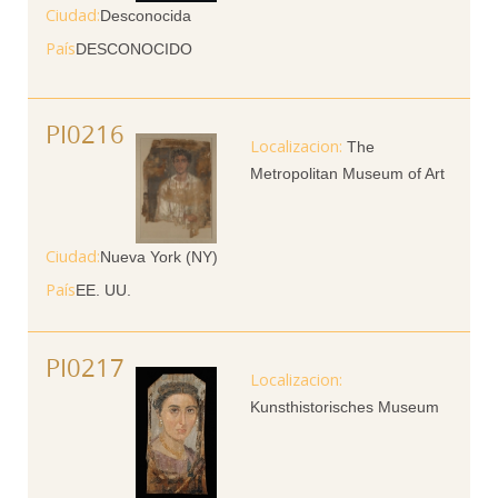
Ciudad
Desconocida
País
DESCONOCIDO
PI0216
The
Metropolitan Museum of Art
Ciudad
Nueva York (NY)
País
EE. UU.
PI0217
Kunsthistorisches Museum