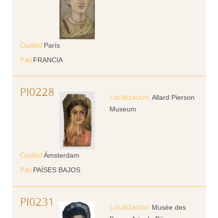
Ciudad
París
País
FRANCIA
PI0228
Allard Pierson
Museum
Ciudad
Ámsterdam
País
PAÍSES BAJOS
PI0231
Musée des