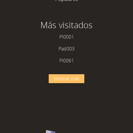
Más visitados
PI0001
Pad003
PI0061
Mostrar más