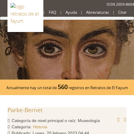
ISSN 2659-8604
Presentación
FAQ
Ayuda
Abreviaturas
Citar
560
Actualmente hay un total de
registros en Retratos de El Fayum
Parke-Bernet
Categoría de nivel principal o raíz:
Museología
Categoría:
Historia
Publicado: Lunes, 20 febrero 2023 04:44