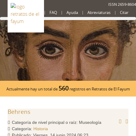
ISSN 2659-8604
Presentación
FAQ
Ayuda
Abreviaturas
Citar
560
Actualmente hay un total de
registros en Retratos de El Fayum
Behrens
Categoría de nivel principal o raíz:
Museología
Categoría:
Historia
Publicado: Viernes, 14 junio 2024 06:23