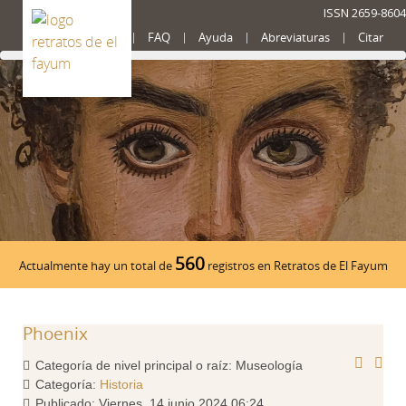
ISSN 2659-8604
Presentación
FAQ
Ayuda
Abreviaturas
Citar
560
Actualmente hay un total de
registros en Retratos de El Fayum
Phoenix
Categoría de nivel principal o raíz:
Museología
Categoría:
Historia
Publicado: Viernes, 14 junio 2024 06:24