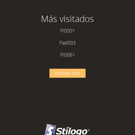
Más visitados
PI0001
Pad003
PI0061
Mostrar más