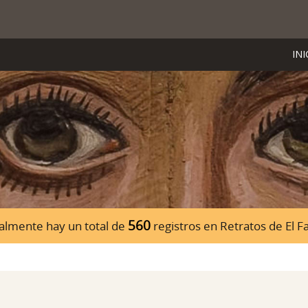
INI
560
almente hay un total de
registros en Retratos de El 