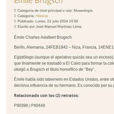
Émile Brugsch
Categoría de nivel principal o raíz:
Museología
Categoría:
Historia
Publicado: Lunes, 01 julio 2024 19:58
Escrito por
José Manuel Martínez Limia
Émile Charles Adalbert Brugsch
Berlín, Alemania, 24FEB1842 – Niza, Francia, 14ENE
Egiptólogo (aunque el apelativo quizás sea un exceso)
que finalmente se trasladó a El Cairo para formar la c
otorgó a Brugsch el título honorífico de "Bey".
Émile había sido tabernero en Estados Unidos, entre otr
decisiva influencia de su hermano
. Es conocido por su
Relacionado con los (2) retratos:
PII0398 | PII0449