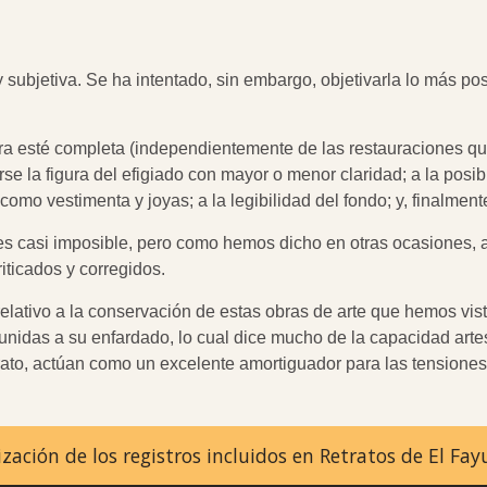
ubjetiva. Se ha intentado, sin embargo, objetivarla lo más posib
ra esté completa (independientemente de las restauraciones qu
la figura del efigiado con mayor o menor claridad; a la posibil
omo vestimenta y joyas; a la legibilidad del fondo; y, finalmente
s casi imposible, pero como hemos dicho en otras ocasiones, 
iticados y corregidos.
elativo a la conservación de estas obras de arte que hemos vis
idas a su enfardado, lo cual dice mucho de la capacidad artesa
etrato, actúan como un excelente amortiguador para las tension
zación de los registros incluidos en Retratos de El F