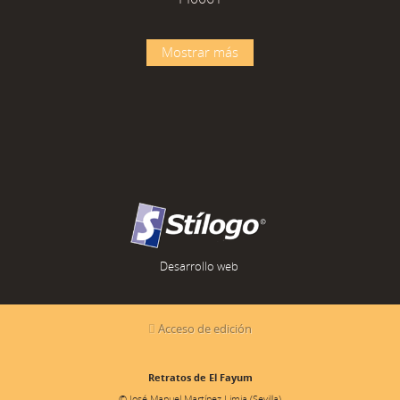
Mostrar más
Desarrollo web
Acceso de edición
Retratos de El Fayum
© José Manuel Martínez Limia (Sevilla)