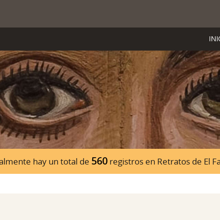
INI
560
almente hay un total de
registros en Retratos de El 