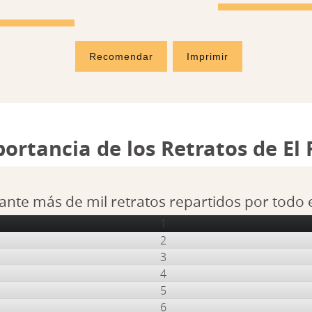
Recomendar
Imprimir
portancia de los Retratos de El
ante más de mil retratos repartidos por todo
1
2
3
4
5
6