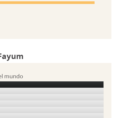
 Fayum
 el mundo