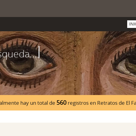
INI
560
almente hay un total de
registros en Retratos de El 