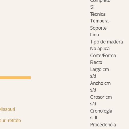
Completo
Sí
Técnica
Témpera
Soporte
Lino
Tipo de madera
No aplica
Corte/Forma
Recto
Largo cm
s/d
Ancho cm
s/d
Grosor cm
s/d
Missouri
Cronología
s. II
uri-retrato
Procedencia