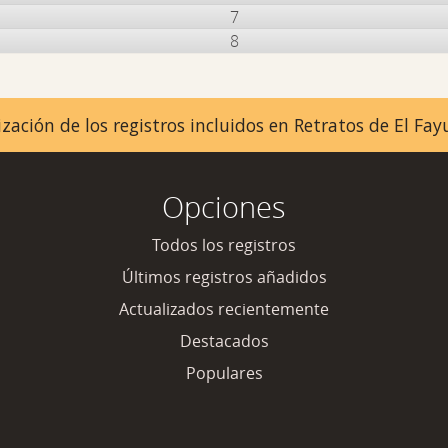
7
8
zación de los registros incluidos en Retratos de El F
Opciones
Todos los registros
Últimos registros añadidos
Actualizados recientemente
Destacados
Populares