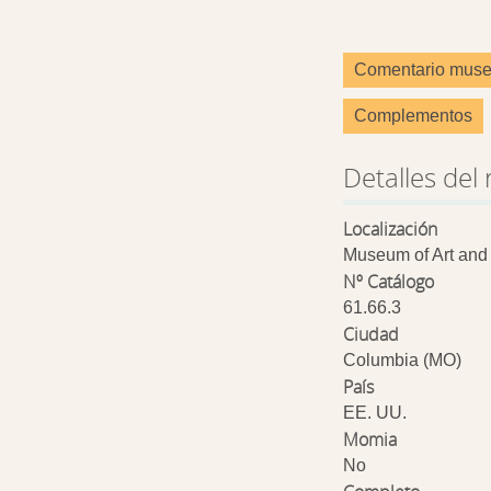
Comentario muse
Complementos
Detalles del 
Localización
Museum of Art and 
Nº Catálogo
61.66.3
Ciudad
Columbia (MO)
País
EE. UU.
Momia
No