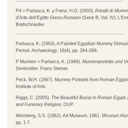
P4 = Parlasca, K. y Frenz, H.G. (2003).
Ritratti di Mumm
d'Arte dell'Egitto Greco-Romano
(Serie B, Vol. IV). L'Er
Bretschneider.
Parlasca, K. (1963). A Painted Egyptian Mummy Shrou
Period.
Archaeology
, 16(4), pp. 264-268.
P Mumien = Parlasca, K. (1966).
Mumienporträts und V
Denkmäler
. Franz Steiner.
Peck, W.H. (1967).
Mummy Portraits from Roman Egypt
Institute of Arts.
Riggs, C. (2005).
The Beautiful Burial in Roman Egypt. Ar
and Funerary Religion
. OUP.
Weinberg, S.S. (1962). Art Museum. 1961.
Missouri Al
pp. 1-7.