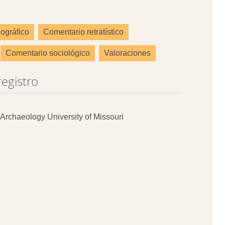
ográfico
Comentario retratístico
Comentario sociológico
Valoraciones
registro
Archaeology University of Missouri