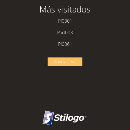
Más visitados
PI0001
Pad003
PI0061
Mostrar más