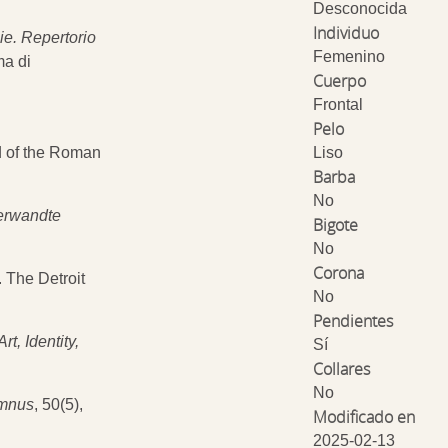
Desconocida
Individuo
ie.
Repertorio
Femenino
ma di
Cuerpo
Frontal
Pelo
d of the Roman
Liso
Barba
No
erwandte
Bigote
No
Corona
. The Detroit
No
Pendientes
t, Identity,
Sí
Collares
No
umnus
, 50(5),
Modificado en
2025-02-13