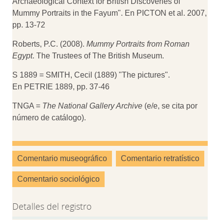
Archaeological Context for British Discoveries of
Mummy Portraits in the Fayum". En PICTON et al. 2007,
pp. 13-72
Roberts, P.C. (2008).
Mummy Portraits from Roman
Egypt
. The Trustees of The British Museum.
S 1889 = SMITH, Cecil (1889) "The pictures".
En PETRIE 1889, pp. 37-46
TNGA =
The National Gallery Archive
(e/e, se cita por
número de catálogo).
Comentario museográfico
Comentario retratístico
Comentario sociológico
Detalles del registro