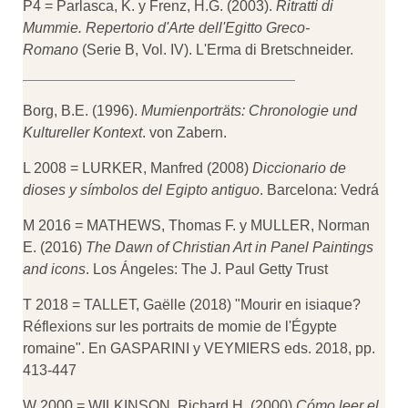
P4 = Parlasca, K. y Frenz, H.G. (2003).
Ritratti di
Mummie.
Repertorio d'Arte dell'Egitto Greco-
Romano
(Serie B, Vol. IV). L'Erma di Bretschneider.
Borg, B.E. (1996).
Mumienporträts: Chronologie und
Kultureller Kontext
. von Zabern.
L 2008 = LURKER, Manfred (2008)
Diccionario de
dioses y símbolos del Egipto antiguo
. Barcelona: Vedrá
M 2016 = MATHEWS, Thomas F. y MULLER, Norman
E. (2016)
The Dawn of Christian Art in Panel Paintings
and icons
. Los Ángeles: The J. Paul Getty Trust
T 2018 = TALLET, Gaëlle (2018) "Mourir en isiaque?
Réflexions sur les portraits de momie de l'Égypte
romaine". En GASPARINI y VEYMIERS eds. 2018, pp.
413-447
W 2000 = WILKINSON, Richard H. (2000)
Cómo leer el