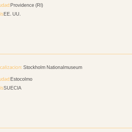
udad
Providence (RI)
ís
EE. UU.
Stockholm Nationalmuseum
udad
Estocolmo
ís
SUECIA