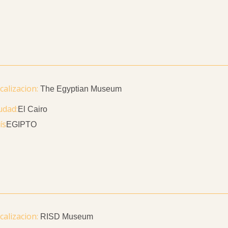
The Egyptian Museum
udad
El Cairo
ís
EGIPTO
RISD Museum