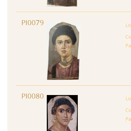
PI0079
Ci
Pa
PI0080
Ci
Pa