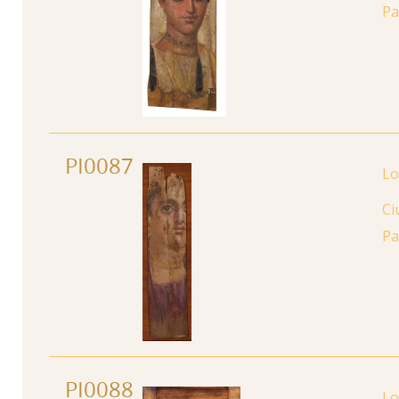
Pa
PI0087
Ci
Pa
PI0088