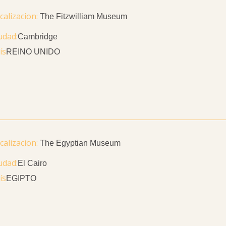
The Fitzwilliam Museum
udad
Cambridge
ís
REINO UNIDO
The Egyptian Museum
udad
El Cairo
ís
EGIPTO