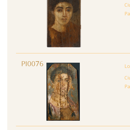
Ci
Pa
PI0076
Ci
Pa