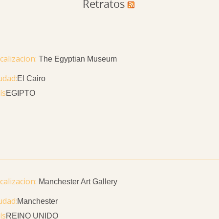
Retratos
The Egyptian Museum
udad
El Cairo
ís
EGIPTO
Manchester Art Gallery
udad
Manchester
ís
REINO UNIDO