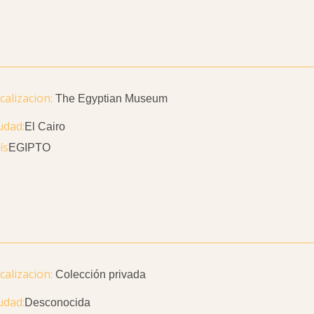
The Egyptian Museum
udad
El Cairo
ís
EGIPTO
Colección privada
udad
Desconocida