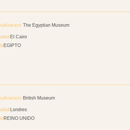
The Egyptian Museum
udad
El Cairo
ís
EGIPTO
British Museum
udad
Londres
ís
REINO UNIDO