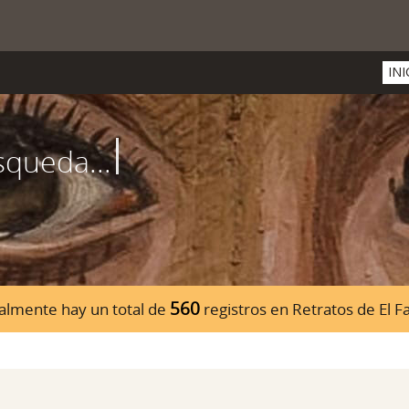
INI
560
almente hay un total de
registros en Retratos de El 