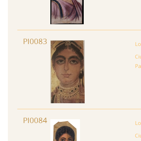
PI0083
Ci
Pa
PI0084
Ci