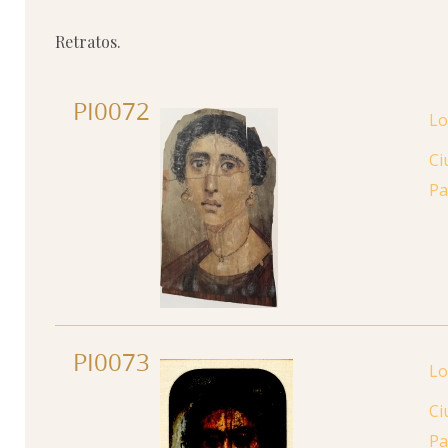
Retratos.
PI0072
Ci
Pa
PI0073
Ci
Pa