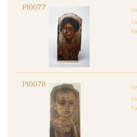
PI0077
Ci
Pa
PI0078
Ci
Pa