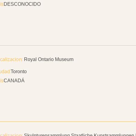
ís
DESCONOCIDO
Royal Ontario Museum
udad
Toronto
ís
CANADÁ
Skulpturensammlung Staatliche Kunstsammlungen