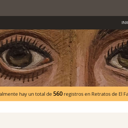
INI
560
almente hay un total de
registros en Retratos de El 