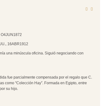
., O4JUN1872
E.UU., 16ABR1912
nía una minúscula oficina. Siguió negociando con
dida fue parcialmente compensada por el regalo que C.
idas como “Colección Hay”. Formada en Egipto, entre
or su hijo.