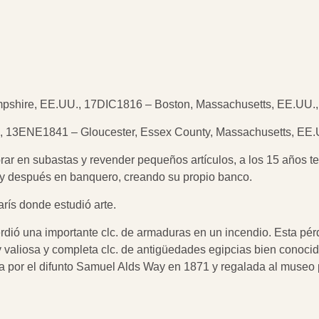
mpshire, EE.UU., 17DIC1816 – Boston, Massachusetts, EE.UU
U., 13ENE1841 – Gloucester, Essex County, Massachusetts, E
 en subastas y revender pequeños artículos, a los 15 años te
io y después en banquero, creando su propio banco.
rís donde estudió arte.
dió una importante clc. de armaduras en un incendio. Esta pér
y valiosa y completa clc. de antigüedades egipcias bien conoc
a por el difunto Samuel Alds Way en 1871 y regalada al museo p