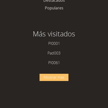
Destacados
Populares
Más visitados
PI0001
Pad003
PI0061
Mostrar más