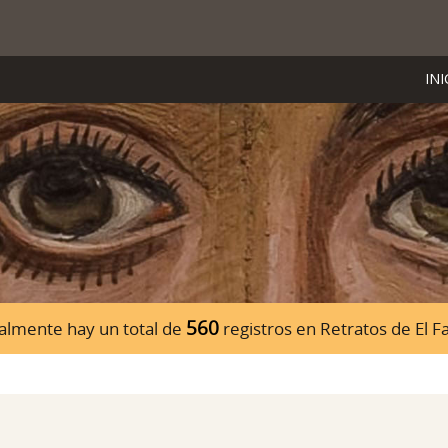
INI
560
almente hay un total de
registros en Retratos de El 