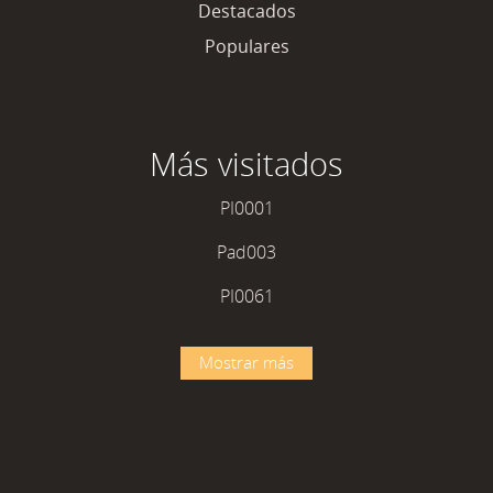
Destacados
Populares
Más visitados
PI0001
Pad003
PI0061
Mostrar más