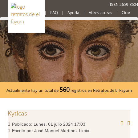
ISSN 2659-8604
Presentación
FAQ
Ayuda
Abreviaturas
Citar
560
Actualmente hay un total de
registros en Retratos de El Fayum
Kyticas
Publicado: Lunes, 01 julio 2024 17:03
Escrito por José Manuel Martínez Limia