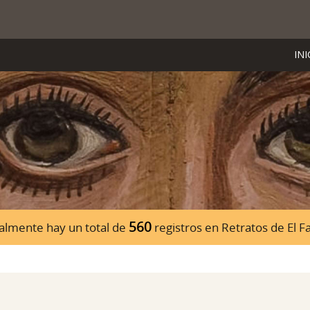
INI
560
almente hay un total de
registros en Retratos de El 