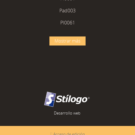
Pad003
PI0061
Mostrar más
Desarrollo web
Acceso de edición