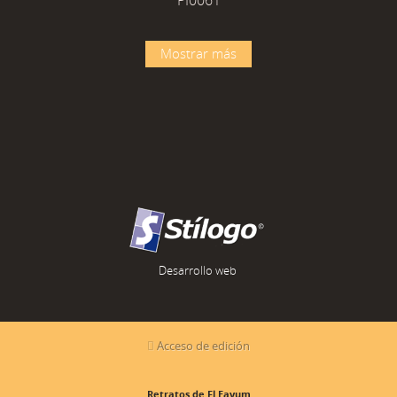
PI0061
Mostrar más
Desarrollo web
Acceso de edición
Retratos de El Fayum