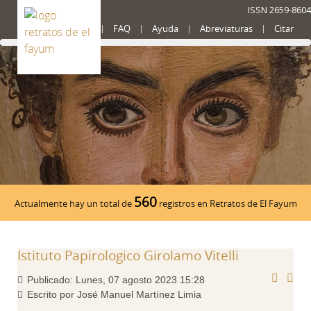
ISSN 2659-8604
Presentación
FAQ
Ayuda
Abreviaturas
Citar
560
Actualmente hay un total de
registros en Retratos de El Fayum
Istituto Papirologico Girolamo Vitelli
Publicado: Lunes, 07 agosto 2023 15:28
Escrito por José Manuel Martínez Limia