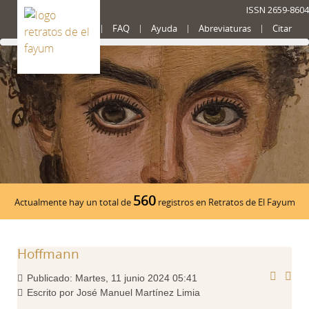
ISSN 2659-8604
Presentación
FAQ
Ayuda
Abreviaturas
Citar
560
Actualmente hay un total de
registros en Retratos de El Fayum
Hoffmann
Publicado: Martes, 11 junio 2024 05:41
Escrito por José Manuel Martínez Limia