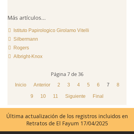
Más artículos...
Istituto Papirologico Girolamo Vitelli
Silbermann
Rogers
Albright-Knox
Página 7 de 36
Inicio
Anterior
2
3
4
5
6
7
8
9
10
11
Siguiente
Final
Última actualización de los registros incluidos en
Retratos de El Fayum 17/04/2025