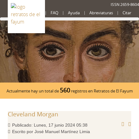
ISSN 2659-8604
Presentación
FAQ
Ayuda
Abreviaturas
Citar
560
Actualmente hay un total de
registros en Retratos de El Fayum
Cleveland Morgan
Publicado: Lunes, 17 junio 2024 05:38
Escrito por José Manuel Martínez Limia