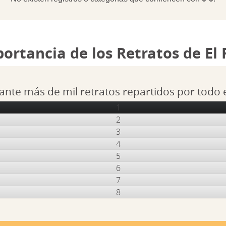
portancia de los Retratos de El
ante más de mil retratos repartidos por todo
1
2
3
4
5
6
7
8