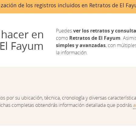
zación de los registros incluidos en Retratos de El F
hacer en
Puedes
ver los retratos y consulta
como
Retratos de El Fayum
. Asim
 El Fayum
simples y avanzadas
, con múltiples 
la información.
 por su ubicación, técnica, cronología y diversas características 
 fichas completas obtendrás información detallada que podrás
a