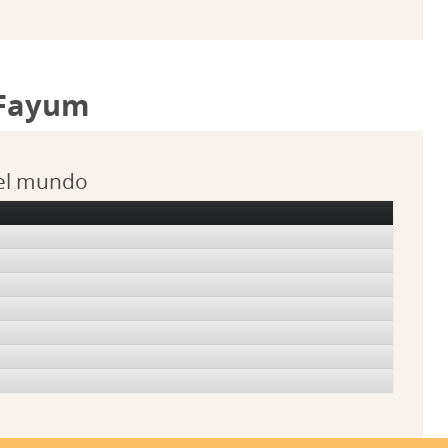
 Fayum
 el mundo