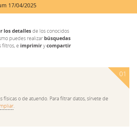
ayum 17/04/2025
r los detalles
de los conocidos
ismo puedes realizar
búsquedas
filtros, e
imprimir
y
compartir
físicas o de atuendo. Para filtrar datos, sírvete de
mpliar
.