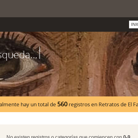
INI
560
almente hay un total de
registros en Retratos de El 
No existen registros o categorías que comiencen con
0-9
.