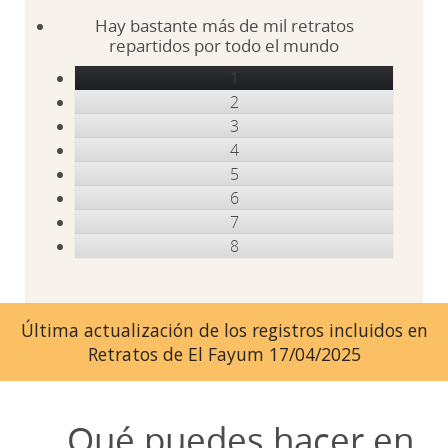
Hay bastante más de mil retratos
repartidos por todo el mundo
1
2
3
4
5
6
7
8
Última actualización de los registros incluidos en
Retratos de El Fayum 17/04/2025
Qué puedes hacer en