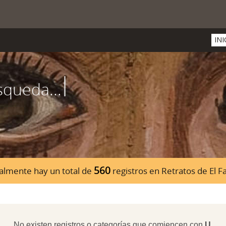
INI
560
almente hay un total de
registros en Retratos de El 
No existen registros o categorías que comiencen con
U
.