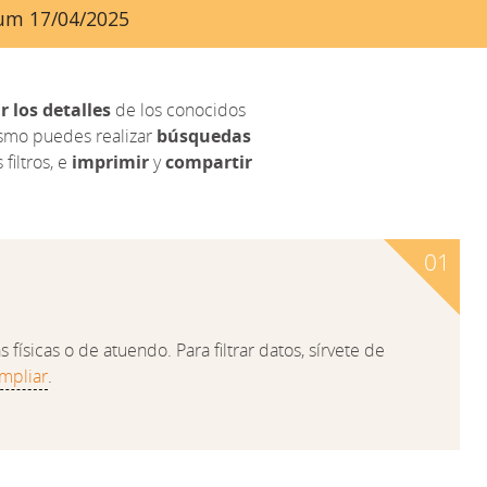
ayum 17/04/2025
r los detalles
de los conocidos
ismo puedes realizar
búsquedas
filtros, e
imprimir
y
compartir
físicas o de atuendo. Para filtrar datos, sírvete de
mpliar
.