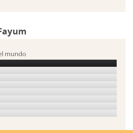
 Fayum
 el mundo