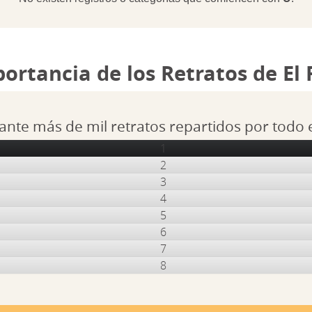
portancia de los Retratos de El
ante más de mil retratos repartidos por todo
1
2
3
4
5
6
7
8