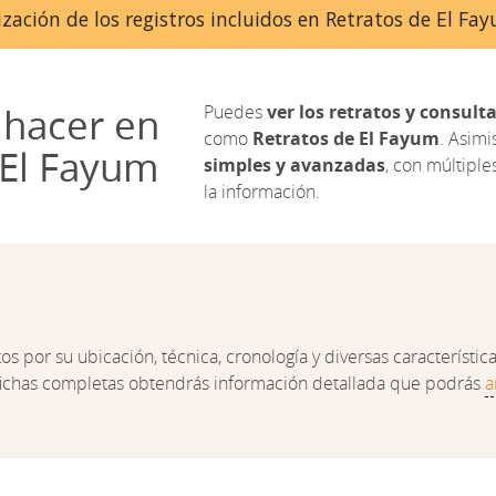
zación de los registros incluidos en Retratos de El F
hacer en
Puedes
ver los retratos y consulta
como
Retratos de El Fayum
. Asim
 El Fayum
simples y avanzadas
, con múltiples 
la información.
 por su ubicación, técnica, cronología y diversas características 
 fichas completas obtendrás información detallada que podrás
a