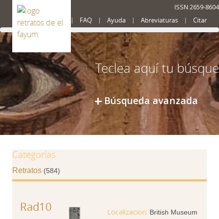
ISSN 2659-8604
Presentación
FAQ
Ayuda
Abreviaturas
Citar
Búsqueda avanzada
Categorías
Retratos
(584)
Rad10
British Museum