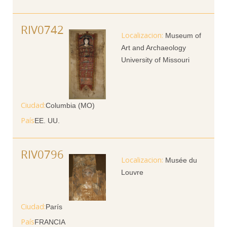
RIV0742
Museum of
Art and Archaeology
University of Missouri
Ciudad
Columbia (MO)
País
EE. UU.
RIV0796
Musée du
Louvre
Ciudad
París
País
FRANCIA