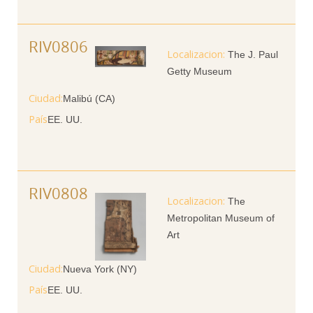
RIV0806
The J. Paul
Getty Museum
Ciudad
Malibú (CA)
País
EE. UU.
RIV0808
The
Metropolitan Museum of
Art
Ciudad
Nueva York (NY)
País
EE. UU.