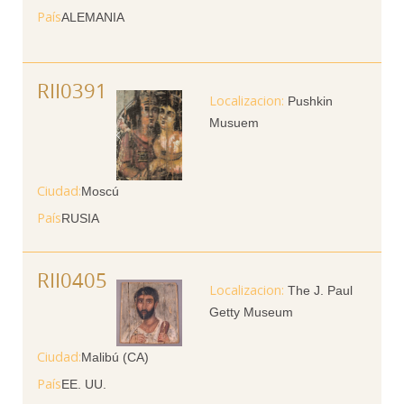
País
ALEMANIA
RII0391
Pushkin
Musuem
Ciudad
Moscú
País
RUSIA
RII0405
The J. Paul
Getty Museum
Ciudad
Malibú (CA)
País
EE. UU.