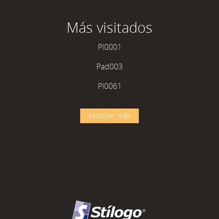
Más visitados
PI0001
Pad003
PI0061
Mostrar más