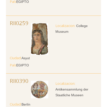
País
EGIPTO
RII0259
College
Museum
Ciudad
Asyut
País
EGIPTO
RII0390
Antikensammlung der
Staatliche Museen
Ciudad
Berlín