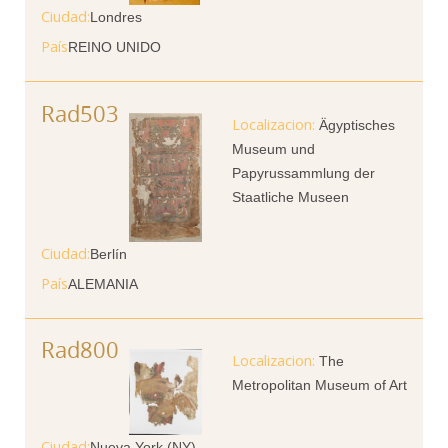
Ciudad
Londres
País
REINO UNIDO
Rad503
Ägyptisches
Museum und
Papyrussammlung der
Staatliche Museen
Ciudad
Berlín
País
ALEMANIA
Rad800
The
Metropolitan Museum of Art
Ciudad
Nueva York (NY)