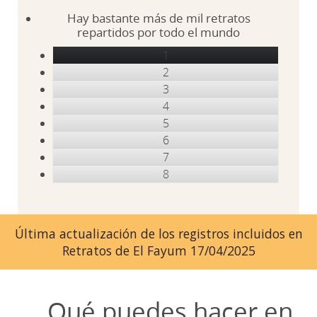
Hay bastante más de mil retratos
repartidos por todo el mundo
1
2
3
4
5
6
7
8
Última actualización de los registros incluidos en
Retratos de El Fayum 17/04/2025
Qué puedes hacer en