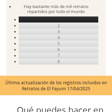
Hay bastante más de mil retratos
repartidos por todo el mundo
1
2
3
4
5
6
7
8
Última actualización de los registros incluidos en
Retratos de El Fayum 17/04/2025
Qué puedes hacer en