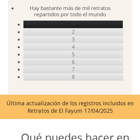
Hay bastante más de mil retratos
repartidos por todo el mundo
1
2
3
4
5
6
7
8
Última actualización de los registros incluidos en
Retratos de El Fayum 17/04/2025
Qué puedes hacer en